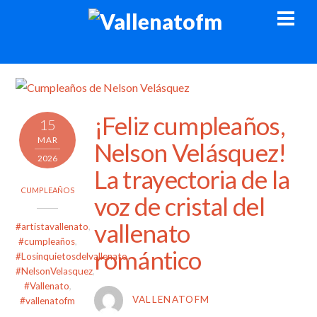
Skip
Men
to
content
¡Feliz cumpleaños,
15
MAR
Nelson Velásquez!
2026
La trayectoria de la
CUMPLEAÑOS
voz de cristal del
vallenato
#artistavallenato
,
#cumpleaños
,
romántico
#Losinquietosdelvallenato
,
#NelsonVelasquez
,
#Vallenato
,
VALLENATOFM
#vallenatofm