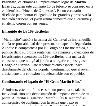
vallenato
, celebramos el impresionante logro de
Martín
Elías Jr.
, quien este domingo 15 de febrero se consagró en la
emblemática “Noche de Orquestas”. En un escenario
diseñado para honrar el legado de los grandes y preservar la
tradición caribeña, el joven artista demostró que el carisma y
el talento corren por sus venas.
El rugido de los 109 decibeles
“Martinicito” subió a la tarima del Carnaval de Barranquilla
con la responsabilidad de representar un apellido legendario.
Aunque la competencia por el Congo de Oro fue reñida, el
público dictó su propia sentencia: los aplausos y ovaciones de
los asistentes superaron los
109 decibeles
, una marca de
entusiasmo que obligó al jurado a otorgarle el prestigioso
Congo de Platino
. Este reconocimiento especial nace
directamente del clamor popular, confirmando que el joven
artista tiene una conexión inquebrantable con el pueblo.
Continuando el legado de “El Gran Martín Elías”
Asimismo, este triunfo no es solo un premio a su talento
individual, sino una demostración del impacto eterno de su
padre. Al recibir el galardón, Martín Elías Jr. reafirmó su
compromiso de continuar con la senda que trazó su