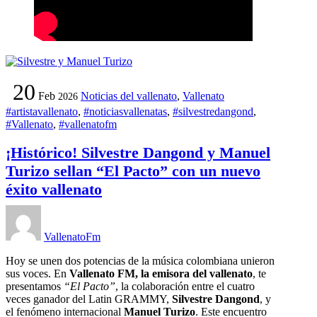
20
Feb
Noticias del vallenato
,
Vallenato
2026
#artistavallenato
,
#noticiasvallenatas
,
#silvestredangond
,
#Vallenato
,
#vallenatofm
¡Histórico! Silvestre Dangond y Manuel
Turizo sellan “El Pacto” con un nuevo
éxito vallenato
VallenatoFm
Hoy se unen dos potencias de la música colombiana unieron
sus voces. En
Vallenato FM, la emisora del vallenato
, te
presentamos
“El Pacto”
, la colaboración entre el cuatro
veces ganador del Latin GRAMMY,
Silvestre Dangond
, y
el fenómeno internacional
Manuel Turizo
. Este encuentro