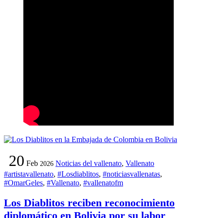
20
Feb
Noticias del vallenato
,
Vallenato
2026
#artistavallenato
,
#Losdiablitos
,
#noticiasvallenatas
,
#OmarGeles
,
#Vallenato
,
#vallenatofm
Los Diablitos reciben reconocimiento
diplomático en Bolivia por su labor