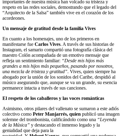
importantes de nuestra música han volcado su tristeza y
respeto en las redes sociales, demostrando que el legado del
“Arquitecto de la Salsa” también vive en el corazón de los
acordeones.
Un mensaje de gratitud desde la familia Vives
En cuanto a los homenajes, uno de los primeros en
manifestarse fue
Carlos Vives
. A través de sus historias de
Instagram, el samario compartió una fotografía clásica del
maestro Colón acompañada de un emotivo mensaje que
refleja un sentimiento familiar:
“Desde mis hijos más
grandes a mis hijos más pequeños, pasando por nosotros,
una mezcla de tristeza y gratitud”
. Vives, quien siempre ha
abogado por la unión de los sonidos del Caribe, despidió al
músico asegurando que, aunque se va un grande, su esencia
permanece intacta a través de sus canciones.
El respeto de los caballeros y las voces románticas
Asimismo, otros pilares del vallenato se sumaron a este adiós
colectivo como
Peter Manjarrés, quien
publicó una imagen
solemne del trombonista, calificándolo como una
“Leyenda
de la Música”
y destacando el inmenso legado y la
genialidad que deja para la
posteridad. Y
Hebert Vargas,
que
compartió una poderosa