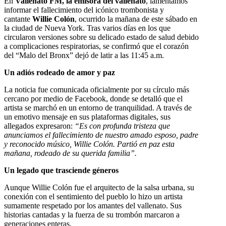
En
Vallenato FM, la emisora del vallenato
, lamentamos
informar el fallecimiento del icónico trombonista y
cantante
Willie Colón
, ocurrido la mañana de este sábado en
la ciudad de Nueva York. Tras varios días en los que
circularon versiones sobre su delicado estado de salud debido
a complicaciones respiratorias, se confirmó que el corazón
del “Malo del Bronx” dejó de latir a las 11:45 a.m.
Un adiós rodeado de amor y paz
La noticia fue comunicada oficialmente por su círculo más
cercano por medio de Facebook, donde se detalló que el
artista se marchó en un entorno de tranquilidad. A través de
un emotivo mensaje en sus plataformas digitales, sus
allegados expresaron:
“Es con profunda tristeza que
anunciamos el fallecimiento de nuestro amado esposo, padre
y reconocido músico, Willie Colón. Partió en paz esta
mañana, rodeado de su querida familia”.
Un legado que trasciende géneros
Aunque Willie Colón fue el arquitecto de la salsa urbana, su
conexión con el sentimiento del pueblo lo hizo un artista
sumamente respetado por los amantes del vallenato. Sus
historias cantadas y la fuerza de su trombón marcaron a
generaciones enteras.