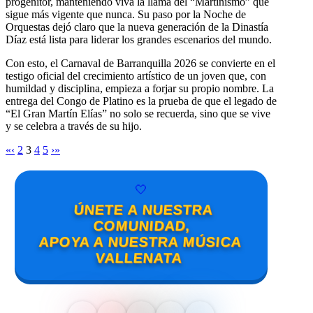
progenitor, manteniendo viva la llama del “Martinismo” que
sigue más vigente que nunca. Su paso por la Noche de
Orquestas dejó claro que la nueva generación de la Dinastía
Díaz está lista para liderar los grandes escenarios del mundo.
Con esto, el Carnaval de Barranquilla 2026 se convierte en el
testigo oficial del crecimiento artístico de un joven que, con
humildad y disciplina, empieza a forjar su propio nombre. La
entrega del Congo de Platino es la prueba de que el legado de
“El Gran Martín Elías” no solo se recuerda, sino que se vive
y se celebra a través de su hijo.
«
‹
2
3
4
5
›
»
🤍
ÚNETE A NUESTRA
COMUNIDAD,
APOYA A NUESTRA MÚSICA
VALLENATA