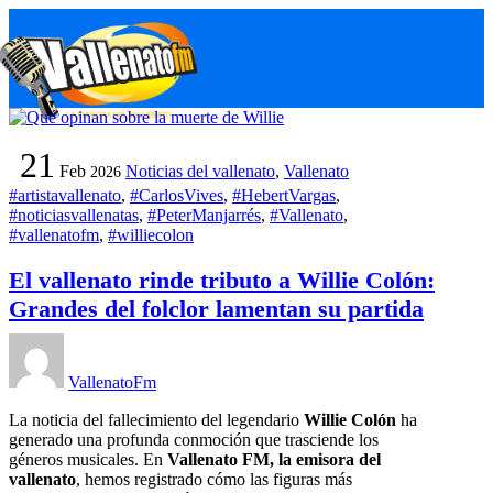
Skip
M
to
content
21
Feb
Noticias del vallenato
,
Vallenato
2026
#artistavallenato
,
#CarlosVives
,
#HebertVargas
,
#noticiasvallenatas
,
#PeterManjarrés
,
#Vallenato
,
#vallenatofm
,
#williecolon
El vallenato rinde tributo a Willie Colón:
Grandes del folclor lamentan su partida
VallenatoFm
La noticia del fallecimiento del legendario
Willie Colón
ha
generado una profunda conmoción que trasciende los
géneros musicales. En
Vallenato FM, la emisora del
vallenato
, hemos registrado cómo las figuras más