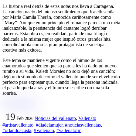
La historia real detrás de estas notas nos lleva a Cartagena.
La canción nació del intenso sentimiento que Kaleth sentía
por María Camila Therán, conocida cariñosamente como
“Mary”. Aunque en un principio el romance parecía una meta
inalcanzable, la persistencia del cantante logró derribar
barreras. Esta obra es, en realidad, parte de una trilogía
dedicada a la misma mujer que inspiró otros grandes hits,
consolidándola como la gran protagonista de su etapa
creativa más exitosa.
Este tema se mantiene vigente como el himno de los
enamorados que sienten que su pareja les ha dado un nuevo
rumbo a su vida. Kaleth Morales no solo dejó una canción;
dejó un testimonio de cómo el vallenato puede ser el vehículo
perfecto para expresar que, cuando llega la persona indicada,
el pasado queda atrás y el futuro se escribe con una sola
sonrisa.
19
Feb
Noticias del vallenato
,
Vallenato
2026
#artistavallenato
,
#diadelamujer
,
#noticiasvallenatas
,
#orlandoacosta
,
#Vallenato
,
#vallenatofm