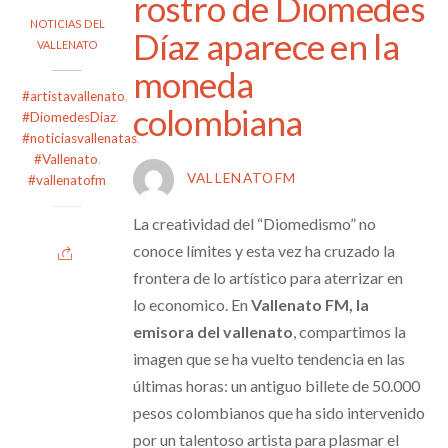
rostro de Diomedes
NOTICIAS DEL
Díaz aparece en la
VALLENATO
moneda
#artistavallenato
,
colombiana
#DiomedesDiaz
,
#noticiasvallenatas
,
#Vallenato
,
VALLENATOFM
#vallenatofm
La creatividad del “Diomedismo” no
conoce límites y esta vez ha cruzado la
frontera de lo artístico para aterrizar en
lo economico. En
Vallenato FM, la
emisora del vallenato
, compartimos la
imagen que se ha vuelto tendencia en las
últimas horas: un antiguo billete de 50.000
pesos colombianos que ha sido intervenido
por un talentoso artista para plasmar el