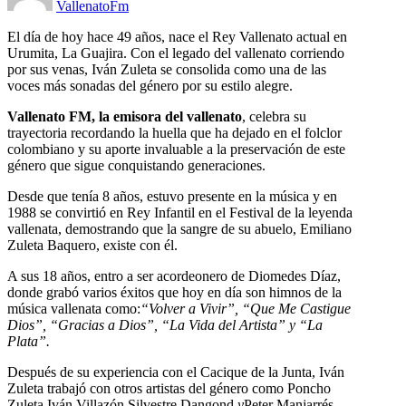
VallenatoFm
El día de hoy hace 49 años, nace el Rey Vallenato actual en
Urumita, La Guajira. Con el legado del vallenato corriendo
por sus venas, Iván Zuleta se consolida como una de las
voces más sonadas del género por su estilo alegre.
Vallenato FM, la emisora del vallenato
, celebra su
trayectoria recordando la huella que ha dejado en el folclor
colombiano y su aporte invaluable a la preservación de este
género que sigue conquistando generaciones.
Desde que tenía 8 años, estuvo presente en la música y en
1988 se convirtió en Rey Infantil en el Festival de la leyenda
vallenata, demostrando que la sangre de su abuelo, Emiliano
Zuleta Baquero, existe con él.
A sus 18 años, entro a ser acordeonero de Diomedes Díaz,
donde grabó varios éxitos que hoy en día son himnos de la
música vallenata como:
“Volver a Vivir”, “Que Me Castigue
Dios”, “Gracias a Dios”, “La Vida del Artista” y “La
Plata”.
Después de su experiencia con el Cacique de la Junta, Iván
Zuleta trabajó con otros artistas del género como Poncho
Zuleta
,
Iván Villazón
,
Silvestre Dangond
y
Peter Manjarrés,