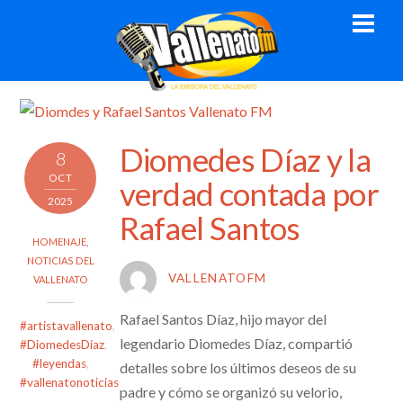
Skip
Men
to
content
Diomedes Díaz y la
8
OCT
verdad contada por
2025
Rafael Santos
HOMENAJE
,
NOTICIAS DEL
VALLENATOFM
VALLENATO
Rafael Santos Díaz, hijo mayor del
#artistavallenato
,
legendario Diomedes Díaz, compartió
#DiomedesDiaz
,
#leyendas
,
detalles sobre los últimos deseos de su
#vallenatonoticias
padre y cómo se organizó su velorio,