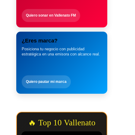
Quiero sonar en Vallenato FM
¿Eres marca?
Posiciona tu negocio con publicidad
estratégica en una emisora con alcance real.
Quiero pautar mi marca
🔥 Top 10 Vallenato