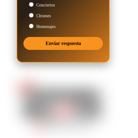
Conciertos
Chismes
Homenajes