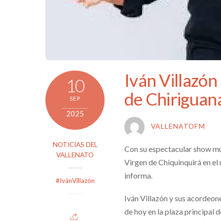
Iván Villazón 
10
de Chiriguaná
SEP
2025
VALLENATOFM
NOTICIAS DEL
Con su espectacular show musi
VALLENATO
Virgen de Chiquinquirá en e
informa.
#IvánVillazón
Iván Villazón y sus acordeon
de hoy en la plaza principal 