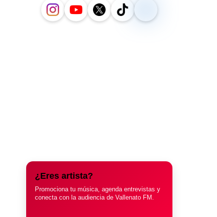
¿Eres artista?
Promociona tu música, agenda entrevistas y
conecta con la audiencia de Vallenato FM.