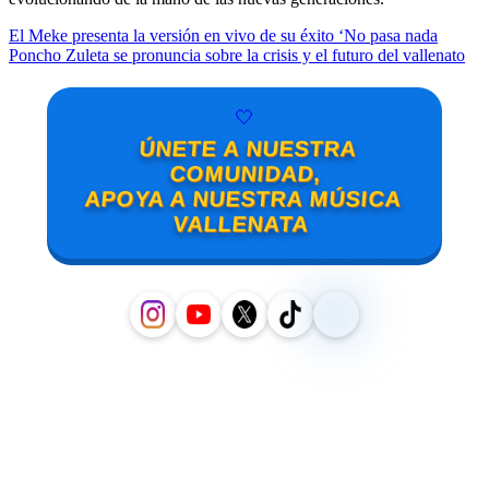
El Meke presenta la versión en vivo de su éxito ‘No pasa nada
Poncho Zuleta se pronuncia sobre la crisis y el futuro del vallenato
🤍
ÚNETE A NUESTRA
COMUNIDAD,
APOYA A NUESTRA MÚSICA
VALLENATA