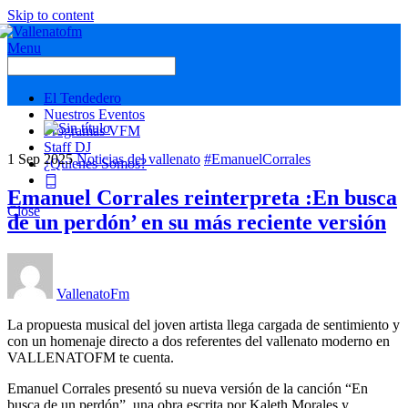
Skip to content
Menu
El Tendedero
Nuestros Eventos
Programas VFM
Staff DJ
1
Sep
2025
Noticias del vallenato
#EmanuelCorrales
¿Quienes Somos?
Emanuel Corrales reinterpreta :En busca
Close
de un perdón’ en su más reciente versión
VallenatoFm
La propuesta musical del joven artista llega cargada de sentimiento y
con un homenaje directo a dos referentes del vallenato moderno en
VALLENATOFM te cuenta.
Emanuel Corrales presentó su nueva versión de la canción “En
busca de un perdón”, una obra escrita por Kaleth Morales y