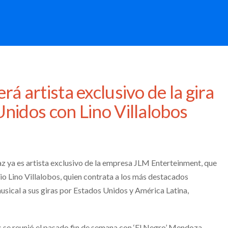
rá artista exclusivo de la gira
nidos con Lino Villalobos
íaz ya es artista exclusivo de la empresa JLM Enterteinment, que
io Lino Villalobos, quien contrata a los más destacados
sical a sus giras por Estados Unidos y América Latina,
s se reunió el pasado fin de semana con ‘El Negro’ Mendoza