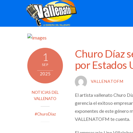
Skip
to
content
Churo Díaz se
1
por Estados U
SEP
2025
VALLENATOFM
NOTICIAS DEL
El artista vallenato Churo D
VALLENATO
gerencia el exitoso empresar
exponentes de este género mu
#ChuroDíaz
VALLENATOFM te cuenta.
El empresario Lino Villalobo