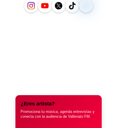
¿Eres artista?
Promociona tu música, agenda entrevistas y
conecta con la audiencia de Vallenato FM.