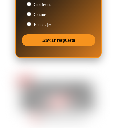
Conciertos
Chismes
Homenajes