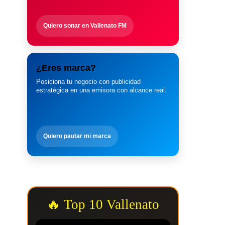
Quiero sonar en Vallenato FM
¿Eres marca?
Posiciona tu negocio con publicidad
estratégica en una emisora con alcance real.
Quiero pautar mi marca
🔥 Top 10 Vallenato