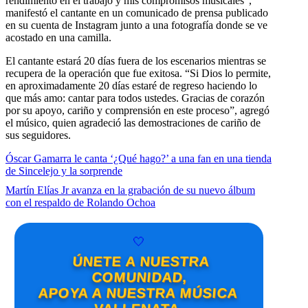
rendimiento en el trabajo y mis compromisos musicales”,
manifestó el cantante en un comunicado de prensa publicado
en su cuenta de Instagram junto a una fotografía donde se ve
acostado en una camilla.
El cantante estará 20 días fuera de los escenarios mientras se
recupera de la operación que fue exitosa. “Si Dios lo permite,
en aproximadamente 20 días estaré de regreso haciendo lo
que más amo: cantar para todos ustedes. Gracias de corazón
por su apoyo, cariño y comprensión en este proceso”, agregó
el músico, quien agradeció las demostraciones de cariño de
sus seguidores.
Óscar Gamarra le canta ‘¿Qué hago?’ a una fan en una tienda
de Sincelejo y la sorprende
Martín Elías Jr avanza en la grabación de su nuevo álbum
con el respaldo de Rolando Ochoa
🤍
ÚNETE A NUESTRA
COMUNIDAD,
APOYA A NUESTRA MÚSICA