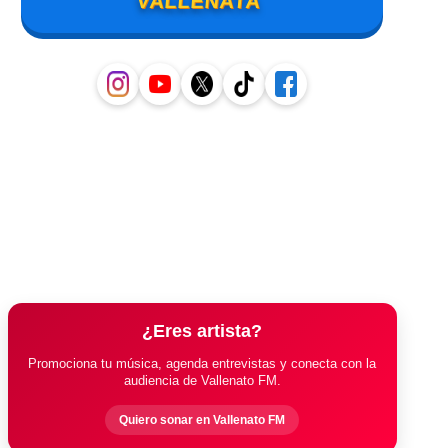
VALLENATA
¿Eres artista?
Promociona tu música, agenda entrevistas y conecta con la
audiencia de Vallenato FM.
Quiero sonar en Vallenato FM