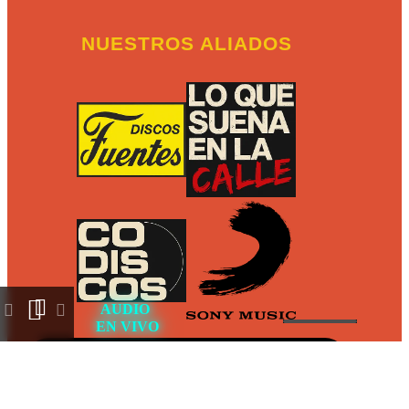
NUESTROS ALIADOS
Collapse
AUDIO
EN VIVO
player
VallenatoFM 2026 - Copyright © All rights
reserved