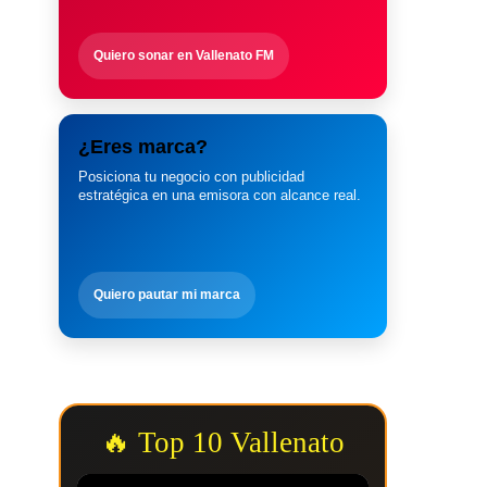
Quiero sonar en Vallenato FM
¿Eres marca?
Posiciona tu negocio con publicidad
estratégica en una emisora con alcance real.
Quiero pautar mi marca
🔥 Top 10 Vallenato