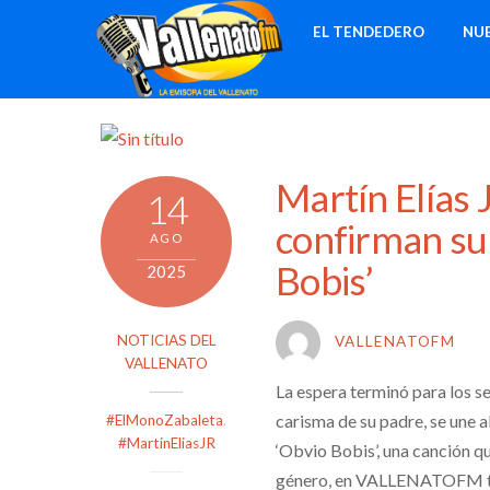
Skip
EL TENDEDERO
NU
to
content
Martín Elías 
14
confirman su
AGO
Bobis’
2025
NOTICIAS DEL
VALLENATOFM
VALLENATO
La espera terminó para los se
carisma de su padre, se une 
#ElMonoZabaleta
,
#MartinEliasJR
‘Obvio Bobis’, una canción qu
género, en VALLENATOFM te 