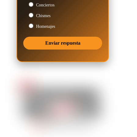
Conciertos
Chismes
Homenajes