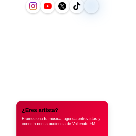
¿Eres artista?
Promociona tu música, agenda entrevistas y
conecta con la audiencia de Vallenato FM.