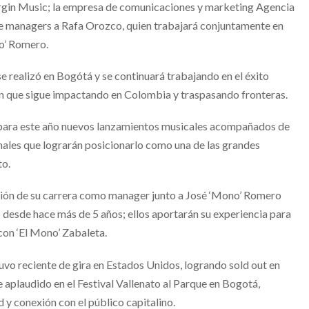
irgin Music; la empresa de comunicaciones y marketing Agencia
de managers a Rafa Orozco, quien trabajará conjuntamente en
o’ Romero.
e realizó en Bogótá y se continuará trabajando en el éxito
ión que sigue impactando en Colombia y traspasando fronteras.
para este año nuevos lanzamientos musicales acompañados de
onales que lograrán posicionarlo como una de las grandes
to.
ión de su carrera como manager junto a José ‘Mono’ Romero
o desde hace más de 5 años; ellos aportarán su experiencia para
 con ‘El Mono’ Zabaleta.
stuvo reciente de gira en Estados Unidos, logrando sold out en
aplaudido en el Festival Vallenato al Parque en Bogotá,
 y conexión con el público capitalino.