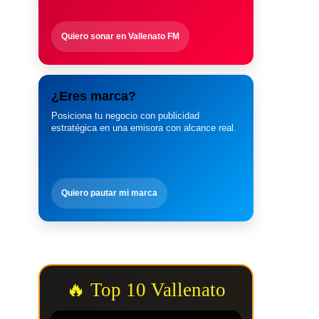
Quiero sonar en Vallenato FM
¿Eres marca?
Posiciona tu negocio con publicidad
estratégica en una emisora con alcance real.
Quiero pautar mi marca
🔥 Top 10 Vallenato