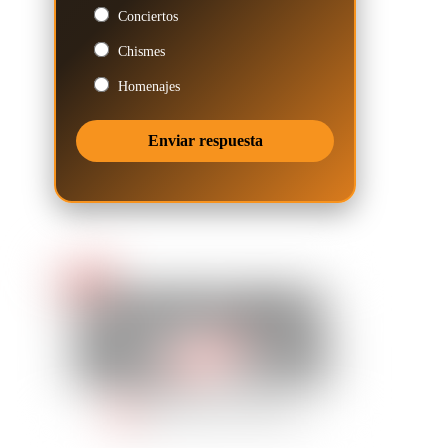
Conciertos
Chismes
Homenajes