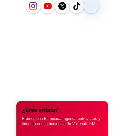
¿Eres artista?
Promociona tu música, agenda entrevistas y
conecta con la audiencia de Vallenato FM.