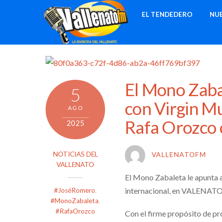
Skip
EL TENDEDERO
NU
to
content
El Mono Zaba
5
con Virgin Mu
AGO
Rafa Orozco
2025
NOTICIAS DEL
VALLENATOFM
VALLENATO
El Mono Zabaleta le apunta a
internacional, en VALENATO
#JoséRomero
,
#MonoZabaleta
,
#RafaOrozco
Con el firme propósito de pro