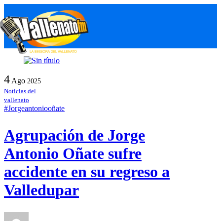
Skip
M
to
content
4
Ago
2025
Noticias del
vallenato
#Jorgeantoniooñate
Agrupación de Jorge
Antonio Oñate sufre
accidente en su regreso a
Valledupar