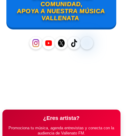
COMUNIDAD,
APOYA A NUESTRA MÚSICA
VALLENATA
¿Eres artista?
Promociona tu música, agenda entrevistas y conecta con la
audiencia de Vallenato FM.