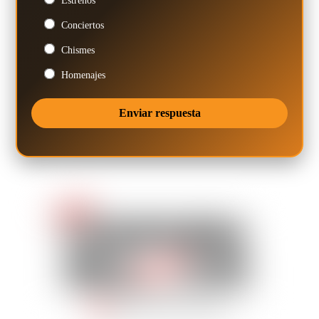
Estrenos
Conciertos
Chismes
Homenajes