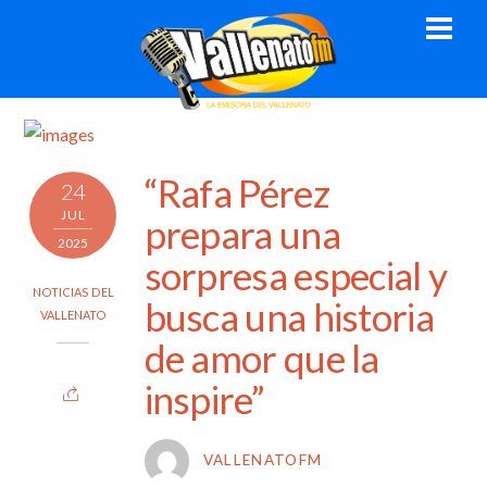
Skip
Men
to
content
“Rafa Pérez
24
JUL
prepara una
2025
sorpresa especial y
NOTICIAS DEL
busca una historia
VALLENATO
de amor que la
inspire”
VALLENATOFM