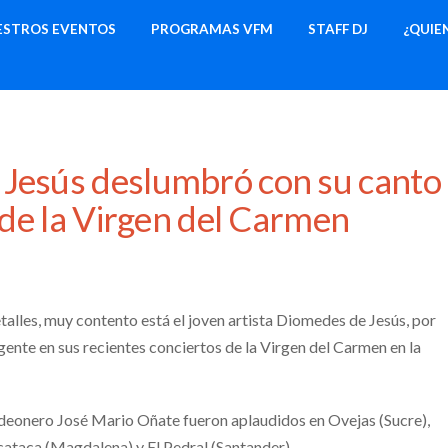
ESTROS EVENTOS
PROGRAMAS VFM
STAFF DJ
¿QUIE
Jesús deslumbró con su canto
s de la Virgen del Carmen
les, muy contento está el joven artista Diomedes de Jesús, por
a gente en sus recientes conciertos de la Virgen del Carmen en la
deonero José Mario Oñate fueron aplaudidos en Ovejas (Sucre),
ataca (Magdalena) y El Pedral (Santander).