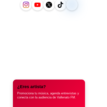
¿Eres artista?
Promociona tu música, agenda entrevistas y
conecta con la audiencia de Vallenato FM.