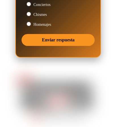
Conciertos
Chismes
Homenajes