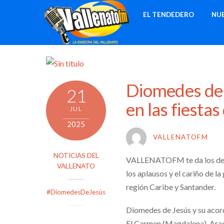
Skip
EL TENDEDERO
NU
to
content
Diomedes de 
21
en las fiesta
JUL
2025
VALLENATOFM
NOTICIAS DEL
VALLENATOFM te da los detal
VALLENATO
los aplausos y el cariño de l
región Caribe y Santander.
#DiomedesDeJesús
Diomedes de Jesús y su acor
El Carmen (Magdalena), Arac