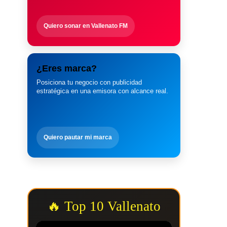
Quiero sonar en Vallenato FM
¿Eres marca?
Posiciona tu negocio con publicidad
estratégica en una emisora con alcance real.
Quiero pautar mi marca
🔥 Top 10 Vallenato