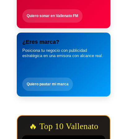
Quiero sonar en Vallenato FM
¿Eres marca?
Posiciona tu negocio con publicidad
estratégica en una emisora con alcance real.
Quiero pautar mi marca
🔥 Top 10 Vallenato