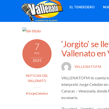
Skip
EL TENDEDERO
NU
to
content
‘Jorgito’ se l
7
Vallenato en
JUL
2025
VALLENATOFM
NOTICIAS DEL
VALLENATOFM te cuenta todo
VALLENATO
interpretó Jorge Celedón en 
Caracas – Venezuela, donde f
#JorgeCeledon
escenario.
“Se sobró…’Jorgito’….se sobr