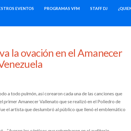
ESTROS EVENTOS
PROGRAMAS VFM
STAFF DJ
¿QUIE
leva la ovación en el Amanecer
 Venezuela
 a todo pulmón, así corearon cada una de las canciones que
el primer Amanecer Vallenato que se realizó en el Poliedro de
ue el artista que deslumbró al público que llenó el emblemático
ó…” fueron los cánticos que retumbaron en el auditorio