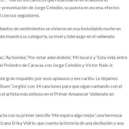
 presentación de Jorge Celedón, su puesta en escena, efectos
l con sus seguidores.
llantos de sentimientos se vivieron en esa inolvidable noche en
 muestra su categoría, su nivel y liderazgo en el vallenato
 ‘Ay hombe’, ‘Por estar adorándote’, ‘Mi locura’ y ‘Esta vida’, entre
 el Poliedro de Caracas con Jorge Celedón y Víctor Naín Jr.
e gran respaldo; por esos aplausos y ese cariño. Le dejamos
bum ‘Jorgito’ con 14 canciones para que sigan cantando con el
 el artista más exitoso en el Primer Amanecer Vallenato en
acta con su primer sencillo ‘Me espera algo mejor’, una hermosa
cana Erika Vidrio, que cuenta la historia de una desilusión y una