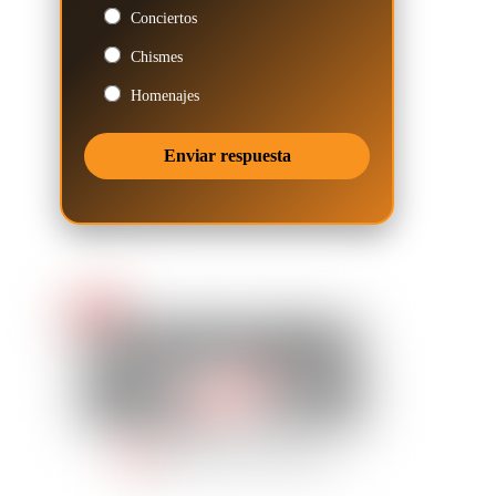
Conciertos
Chismes
Homenajes