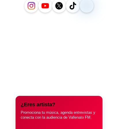
¿Eres artista?
Promociona tu música, agenda entrevistas y
conecta con la audiencia de Vallenato FM.