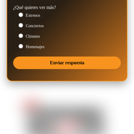
¿Qué quieres ver más?
Estrenos
Conciertos
Chismes
Homenajes