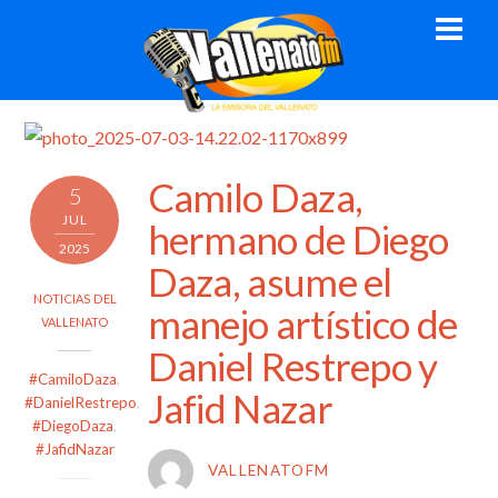
Skip
Men
to
content
Camilo Daza,
5
JUL
hermano de Diego
2025
Daza, asume el
NOTICIAS DEL
manejo artístico de
VALLENATO
Daniel Restrepo y
#CamiloDaza
,
Jafid Nazar
#DanielRestrepo
,
#DiegoDaza
,
#JafidNazar
VALLENATOFM