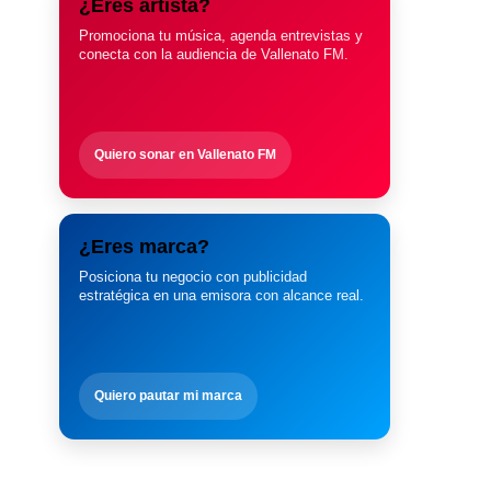
¿Eres artista?
Promociona tu música, agenda entrevistas y
conecta con la audiencia de Vallenato FM.
Quiero sonar en Vallenato FM
¿Eres marca?
Posiciona tu negocio con publicidad
estratégica en una emisora con alcance real.
Quiero pautar mi marca