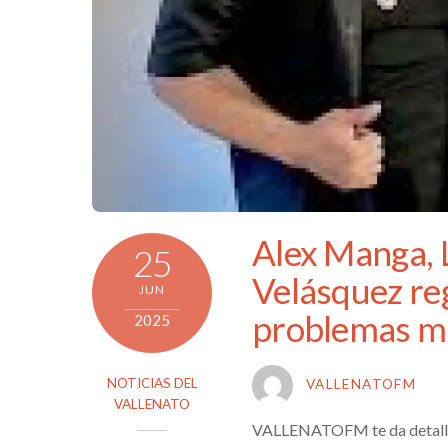
Alex Manga, 
25
Velásquez re
JUN
problemas mi
2025
NOTICIAS DEL
VALLENATOFM
VALLENATO
VALLENATOFM te da detalles