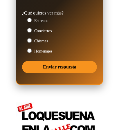
¿Qué quieres ver más?
Estrenos
Conciertos
Chismes
Homenajes