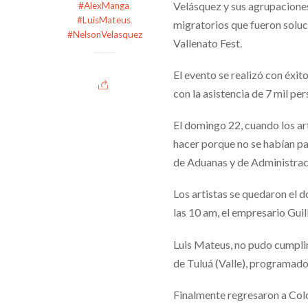
Velásquez y sus agrupaciones,
#AlexManga
,
#LuisMateus
,
migratorios que fueron soluc
#NelsonVelasquez
Vallenato Fest.
El evento se realizó con éxit
con la asistencia de 7 mil per
El domingo 22, cuando los art
hacer porque no se habían pa
de Aduanas y de Administrac
Los artistas se quedaron el d
las 10 am, el empresario Guil
Luis Mateus, no pudo cumpli
de Tuluá (Valle), programado
Finalmente regresaron a Col