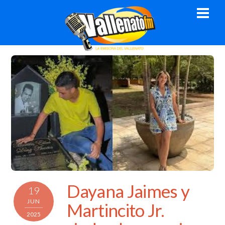
Skip
Men
to
content
Dayana Jaimes y
19
JUN
Martincito Jr.
2025