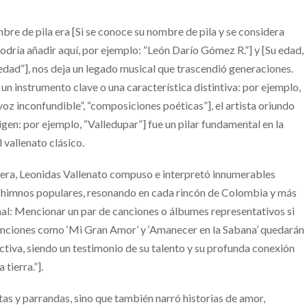
bre de pila era [Si se conoce su nombre de pila y se considera
 podría añadir aquí, por ejemplo: “León Darío Gómez R.”] y [Su edad,
 edad”], nos deja un legado musical que trascendió generaciones.
n instrumento clave o una característica distintiva: por ejemplo,
voz inconfundible”, “composiciones poéticas”], el artista oriundo
gen: por ejemplo, “Valledupar”] fue un pilar fundamental en la
 vallenato clásico.
arrera, Leonidas Vallenato compuso e interpretó innumerables
n himnos populares, resonando en cada rincón de Colombia y más
onal: Mencionar un par de canciones o álbumes representativos si
anciones como ‘Mi Gran Amor’ y ‘Amanecer en la Sabana’ quedarán
tiva, siendo un testimonio de su talento y su profunda conexión
 tierra.”].
tas y parrandas, sino que también narró historias de amor,