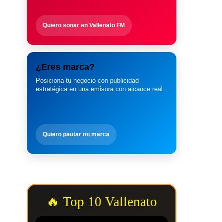
Quiero sonar en Vallenato FM
¿Eres marca?
Posiciona tu negocio con publicidad
estratégica en una emisora con alcance real.
Quiero pautar mi marca
🔥 Top 10 Vallenato