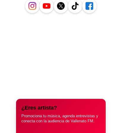
¿Eres artista?
Promociona tu música, agenda entrevistas y
conecta con la audiencia de Vallenato FM.