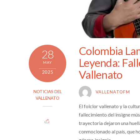
Colombia Lam
28
Leyenda: Fall
MAY
Vallenato
2025
NOTICIAS DEL
VALLENATOFM
VALLENATO
El folclor vallenato y la cul
fallecimiento del insigne mú
trayectoria dejaron una huell
conmocionado al país, que h
género insignia.