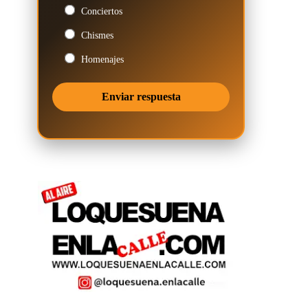
Conciertos
Chismes
Homenajes