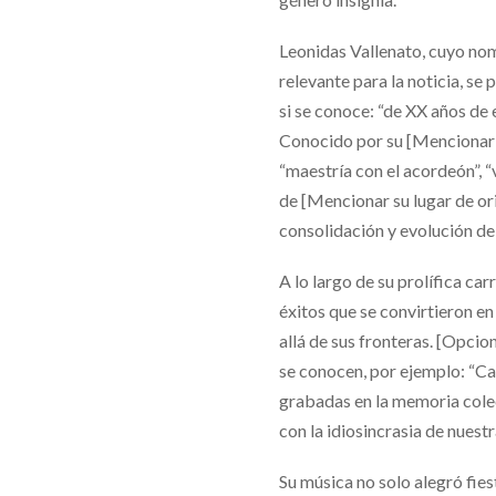
Leonidas Vallenato, cuyo nom
relevante para la noticia, se
si se conoce: “de XX años de
Conocido por su [Mencionar u
“maestría con el acordeón”, “
de [Mencionar su lugar de ori
consolidación y evolución del
A lo largo de su prolífica c
éxitos que se convirtieron e
allá de sus fronteras. [Opci
se conocen, por ejemplo: “C
grabadas en la memoria colec
con la idiosincrasia de nuestra
Su música no solo alegró fies