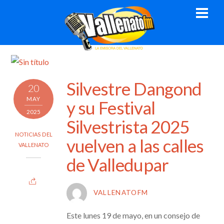
Skip
Men
to
content
Silvestre Dangond
20
MAY
y su Festival
2025
Silvestrista 2025
NOTICIAS DEL
vuelven a las calles
VALLENATO
de Valledupar
VALLENATOFM
Este lunes 19 de mayo, en un consejo de