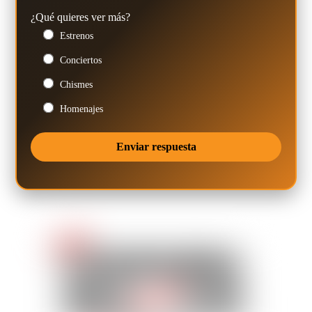
¿Qué quieres ver más?
Estrenos
Conciertos
Chismes
Homenajes