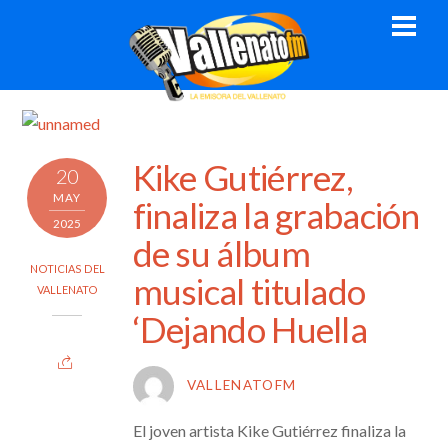
Skip
Men
to
content
Kike Gutiérrez,
20
MAY
finaliza la grabación
2025
de su álbum
NOTICIAS DEL
musical titulado
VALLENATO
‘Dejando Huella
VALLENATOFM
El joven artista Kike Gutiérrez finaliza la