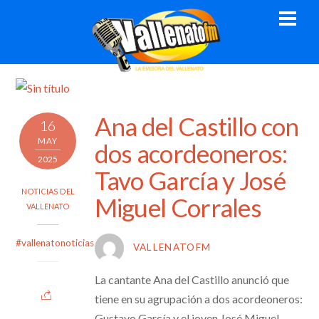
Skip
Men
to
content
Ana del Castillo con
16
MAY
dos acordeoneros:
2025
Tavo García y José
NOTICIAS DEL
Miguel Corrales
VALLENATO
#vallenatonoticias
VALLENATOFM
La cantante Ana del Castillo anunció que
tiene en su agrupación a dos acordeoneros:
Gustavo García y el joven José Miguel