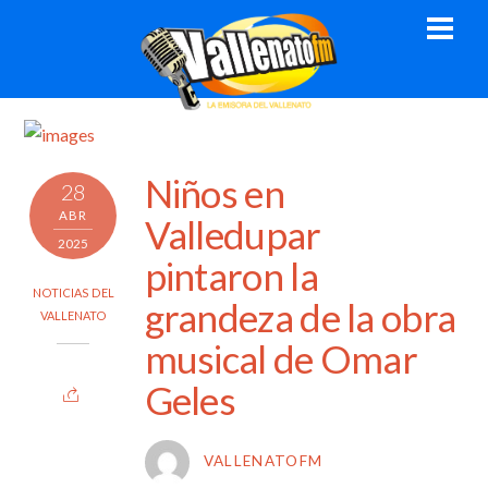
Skip
Men
to
content
Niños en
28
ABR
Valledupar
2025
pintaron la
NOTICIAS DEL
grandeza de la obra
VALLENATO
musical de Omar
Geles
VALLENATOFM