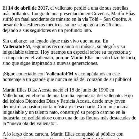
El
14 de abril de 2017
, el vallenato perdió a una de sus estrellas
más brillantes. Luego de una presentación en Coveñas, Martín Elías
sufrió un fatal accidente de tránsito en la vía Tolú – San Onofre. A
pesar de los esfuerzos médicos, su luz se apagó a los 26 años,
dejando a sus seguidores en un profundo luto.
Sin embargo, su legado sigue más vivo que nunca. En
VallenatoFM
, seguimos recordando su música, su alegría y su
inigualable talento. Hoy traemos un especial sobre su trayectoria y
su impacto en el vallenato, porque Martín Elías no solo hizo historia,
sino que sigue inspirando a nuevas generaciones.
¡Sigue conectado con
VallenatoFM
y acompáñanos en este
homenaje a un grande que nunca se irá del corazón de su público!
Martín Elías Díaz Acosta nació el 18 de junio de 1990 en
Valledupar, en el seno de una familia legendaria del vallenato. Hijo
del icónico Diomedes Díaz y Patricia Acosta, desde muy joven
demostró su pasión por la música y el escenario. Con un carisma
inigualable y un talento nato, construyó su propio camino en la
industria, consolidándose como una de las figuras más destacadas de
la “nueva ola del vallenato”.
A lo largo de su carrera, Martín Elías conquistó al público con