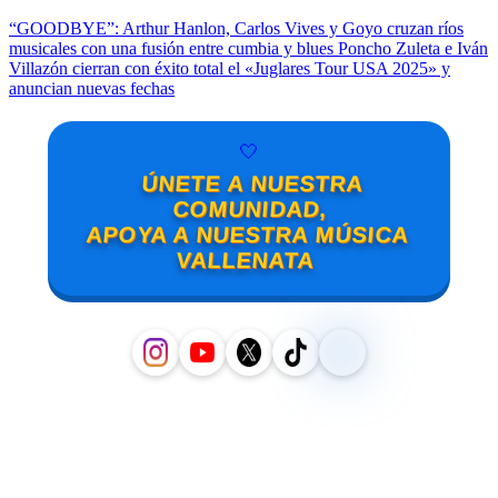
“GOODBYE”: Arthur Hanlon, Carlos Vives y Goyo cruzan ríos
musicales con una fusión entre cumbia y blues
Poncho Zuleta e Iván
Villazón cierran con éxito total el «Juglares Tour USA 2025» y
anuncian nuevas fechas
🤍
ÚNETE A NUESTRA
COMUNIDAD,
APOYA A NUESTRA MÚSICA
VALLENATA