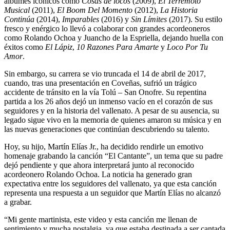
álbumes icónicos como
Cosas de locos
(2009),
El Terremoto
Musical
(2011),
El Boom Del Momento
(2012),
La Historia
Continúa
(2014),
Imparables
(2016) y
Sin Límites
(2017). Su estilo
fresco y enérgico lo llevó a colaborar con grandes acordeoneros
como Rolando Ochoa y Juancho de la Espriella, dejando huella con
éxitos como
El Lápiz
,
10 Razones Para Amarte
y
Loco Por Tu
Amor
.
Sin embargo, su carrera se vio truncada el 14 de abril de 2017,
cuando, tras una presentación en Coveñas, sufrió un trágico
accidente de tránsito en la vía Tolú – San Onofre. Su repentina
partida a los 26 años dejó un inmenso vacío en el corazón de sus
seguidores y en la historia del vallenato. A pesar de su ausencia, su
legado sigue vivo en la memoria de quienes amaron su música y en
las nuevas generaciones que continúan descubriendo su talento.
Hoy, su hijo, Martín Elías Jr., ha decidido rendirle un emotivo
homenaje grabando la canción “El Cantante”, un tema que su padre
dejó pendiente y que ahora interpretará junto al reconocido
acordeonero Rolando Ochoa. La noticia ha generado gran
expectativa entre los seguidores del vallenato, ya que esta canción
representa una respuesta a un seguidor que Martín Elías no alcanzó
a grabar.
“Mi gente martinista, este video y esta canción me llenan de
sentimiento y mucha nostalgia, ya que estaba destinada a ser cantada