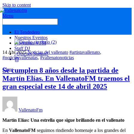
Skip to content
Menu
El Tendedero
Nuestros Eventos
Programas VFM
Staff DJ
14
Abr
2025
Noticias del vallenato
#artistavallenato
,
¿Quienes Somos?
#noticiasvallenatas
,
#vallenatonoticias
Se cumplen 8 años desde la partida de
Close
Martín Elías. En VallenatoFM traemos el
gran especial este 14 de abril 2025
VallenatoFm
Martín Elías: Una estrella que sigue brillando en el vallenato
En
VallenatoFM
seguimos rindiendo homenaje a los grandes del