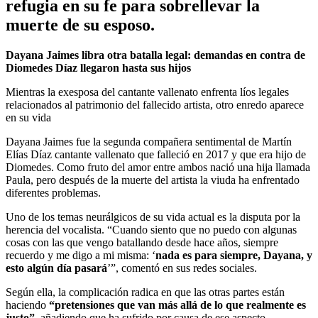
refugia en su fe para sobrellevar la
muerte de su esposo.
Dayana Jaimes libra otra batalla legal: demandas en contra de
Diomedes Díaz llegaron hasta sus hijos
Mientras la exesposa del cantante vallenato enfrenta líos legales
relacionados al patrimonio del fallecido artista, otro enredo aparece
en su vida
Dayana Jaimes fue la segunda compañera sentimental de Martín
Elías Díaz cantante vallenato que falleció en 2017 y que era hijo de
Diomedes. Como fruto del amor entre ambos nació una hija llamada
Paula, pero después de la muerte del artista la viuda ha enfrentado
diferentes problemas.
Uno de los temas neurálgicos de su vida actual es la disputa por la
herencia del vocalista. “Cuando siento que no puedo con algunas
cosas con las que vengo batallando desde hace años, siempre
recuerdo y me digo a mi misma: ‘
nada es para siempre, Dayana, y
esto algún día pasará
’”, comentó en sus redes sociales.
Según ella, la complicación radica en que las otras partes están
haciendo
“pretensiones que van más allá de lo que realmente es
justo”
, añadiendo que ha sufrido por causa de ese aspecto.