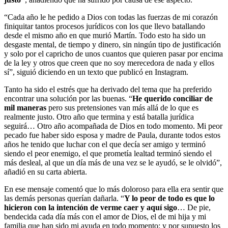
“Cada año le he pedido a Dios con todas las fuerzas de mi corazón
finiquitar tantos procesos jurídicos con los que llevo batallando
desde el mismo año en que murió Martín. Todo esto ha sido un
desgaste mental, de tiempo y dinero, sin ningún tipo de justificación
y solo por el capricho de unos cuantos que quieren pasar por encima
de la ley y otros que creen que no soy merecedora de nada y ellos
sí”, siguió diciendo en un texto que publicó en Instagram.
Tanto ha sido el estrés que ha derivado del tema que ha preferido
encontrar una solución por las buenas. “
He querido conciliar de
mil maneras
pero sus pretensiones van más allá de lo que es
realmente justo. Otro año que termina y está batalla jurídica
seguirá… Otro año acompañada de Dios en todo momento. Mi peor
pecado fue haber sido esposa y madre de Paula, durante todos estos
años he tenido que luchar con el que decía ser amigo y terminó
siendo el peor enemigo, el que prometía lealtad terminó siendo el
más desleal, al que un día más de una vez se le ayudó, se le olvidó”,
añadió en su carta abierta.
En ese mensaje comentó que lo más doloroso para ella era sentir que
las demás personas querían dañarla. “
Y lo peor de todo es que lo
hicieron con la intención de verme caer y aquí sigo
… De pie,
bendecida cada día más con el amor de Dios, el de mi hija y mi
familia que han sido mi ayuda en todo momento; y por supuesto los