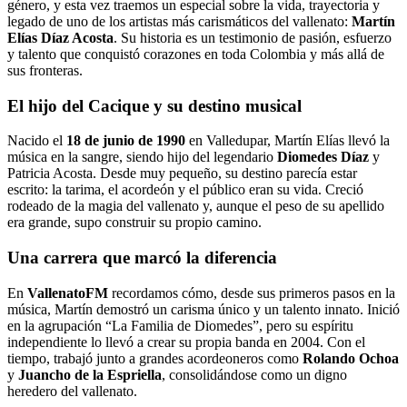
género, y esta vez traemos un especial sobre la vida, trayectoria y
legado de uno de los artistas más carismáticos del vallenato:
Martín
Elías Díaz Acosta
. Su historia es un testimonio de pasión, esfuerzo
y talento que conquistó corazones en toda Colombia y más allá de
sus fronteras.
El hijo del Cacique y su destino musical
Nacido el
18 de junio de 1990
en Valledupar, Martín Elías llevó la
música en la sangre, siendo hijo del legendario
Diomedes Díaz
y
Patricia Acosta. Desde muy pequeño, su destino parecía estar
escrito: la tarima, el acordeón y el público eran su vida. Creció
rodeado de la magia del vallenato y, aunque el peso de su apellido
era grande, supo construir su propio camino.
Una carrera que marcó la diferencia
En
VallenatoFM
recordamos cómo, desde sus primeros pasos en la
música, Martín demostró un carisma único y un talento innato. Inició
en la agrupación “La Familia de Diomedes”, pero su espíritu
independiente lo llevó a crear su propia banda en 2004. Con el
tiempo, trabajó junto a grandes acordeoneros como
Rolando Ochoa
y
Juancho de la Espriella
, consolidándose como un digno
heredero del vallenato.