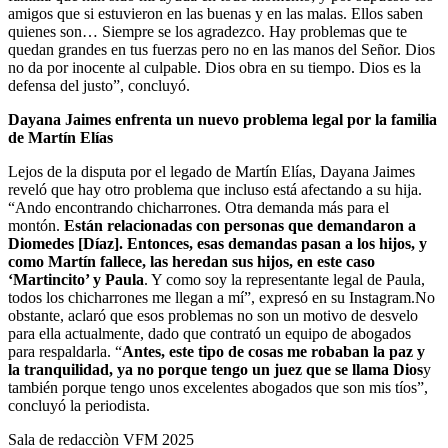
amigos que si estuvieron en las buenas y en las malas. Ellos saben
quienes son… Siempre se los agradezco. Hay problemas que te
quedan grandes en tus fuerzas pero no en las manos del Señor. Dios
no da por inocente al culpable. Dios obra en su tiempo. Dios es la
defensa del justo”, concluyó.
Dayana Jaimes enfrenta un nuevo problema legal por la familia
de Martín Elías
Lejos de la disputa por el legado de Martín Elías, Dayana Jaimes
reveló que hay otro problema que incluso está afectando a su hija.
“Ando encontrando chicharrones. Otra demanda más para el
montón.
Están relacionadas con personas que demandaron a
Diomedes [Díaz]. Entonces, esas demandas pasan a los hijos, y
como Martín fallece, las heredan sus hijos, en este caso
‘Martincito’ y Paula
. Y como soy la representante legal de Paula,
todos los chicharrones me llegan a mí”, expresó en su Instagram.No
obstante, aclaró que esos problemas no son un motivo de desvelo
para ella actualmente, dado que contrató un equipo de abogados
para respaldarla. “
Antes, este tipo de cosas me robaban la paz y
la tranquilidad, ya no porque tengo un juez que se llama Dios
y
también porque tengo unos excelentes abogados que son mis tíos”,
concluyó la periodista.
Sala de redacciòn VFM 2025