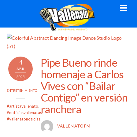
Skip
Men
to
content
Pipe Bueno rinde
4
ABR
homenaje a Carlos
2025
Vives con “Bailar
ENTRETENIMIENTO
Contigo” en versión
ranchera
#artistavallenato
,
#noticiasvallenatas
,
#vallenatonoticias
VALLENATOFM