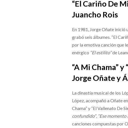
“El Cariño De M
Juancho Rois
En 1981, Jorge Oñate inició 
grabó seis álbumes. “El Cari
por la emotiva canción que le 
enérgico
“El estilito”
de Leand
“A Mi Chama” y 
Jorge Oñate y Á
La dinastía musical de los Ló
López, acompañó a Oñate en un
Chama” y “El Vallenato De S
confundido”
,
“Ese momento l
canciones compuestas por Oñ