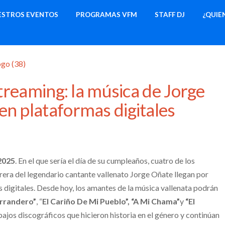
ESTROS EVENTOS
PROGRAMAS VFM
STAFF DJ
¿QUIE
 streaming: la música de Jorge
en plataformas digitales
2025
. En el que sería el día de su cumpleaños, cuatro de los
era del legendario cantante vallenato Jorge Oñate llegan por
s digitales. Desde hoy, los amantes de la música vallenata podrán
rrandero”
, “
El Cariño De Mi Pueblo”, “A Mi Chama”
y
“El
abajos discográficos que hicieron historia en el género y continúan