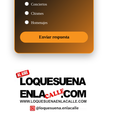
Conciertos
Chismes
Homenajes