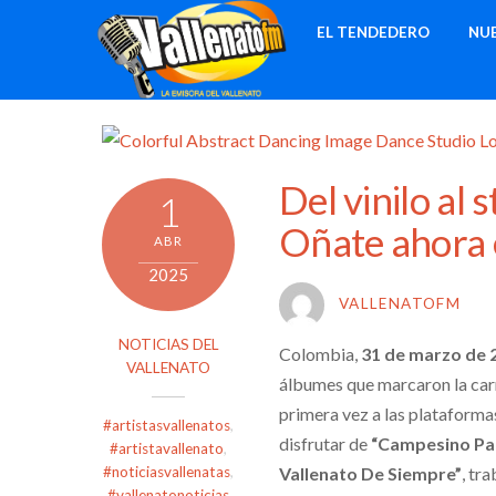
Skip
EL TENDEDERO
NU
to
content
Del vinilo al
1
Oñate ahora 
ABR
2025
VALLENATOFM
NOTICIAS DEL
Colombia,
31 de marzo de 
VALLENATO
álbumes que marcaron la carr
primera vez a las plataforma
#artistasvallenatos
,
disfrutar de
“Campesino Pa
#artistavallenato
,
Vallenato De Siempre”
, tr
#noticiasvallenatas
,
#vallenatonoticias