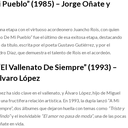
i Pueblo” (1985) – Jorge Oñate y
una etapa con el virtuoso acordeonero Juancho Rois, con quien
ño De Mi Pueblo” fue el último de esa exitosa etapa, destacando
da título, escrita por el poeta Gustavo Gutiérrez, y por el
ro Díaz, que demuestra el talento de Rois en el acordeón.
“El Vallenato De Siempre” (1993) –
lvaro López
pez ha sido clave en el vallenato, y Álvaro López, hijo de Miguel
a fructífera relación artística. En 1993, la dupla lanzó “A Mi
iempre”, dos álbumes que dejaron huella con temas como
“Triste y
indo”
y el inolvidable
“El amor no pasa de moda”
, una de las pocas
ate en vida.