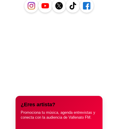
¿Eres artista?
Promociona tu música, agenda entrevistas y
conecta con la audiencia de Vallenato FM.