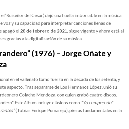
l ‘Ruiseñor del Cesar’, dejó una huella imborrable en la música
e voz y su capacidad para interpretar canciones llenas de
se apagó el
28 de febrero de 2021,
sigue vigente y ahora está al
s gracias a la digitalización de su música.
andero” (1976) – Jorge Oñate y
za
ional en el vallenato tomó fuerza en la década de los setenta, y
este aspecto. Tras separarse de Los Hermanos López, unió su
cordeonero Colacho Mendoza, con quien grabó cuatro discos,
andero”. Este álbum incluye clásicos como
“Yo comprendo”
rantes”
(Tobías Enrique Pumarejo), piezas fundamentales en la