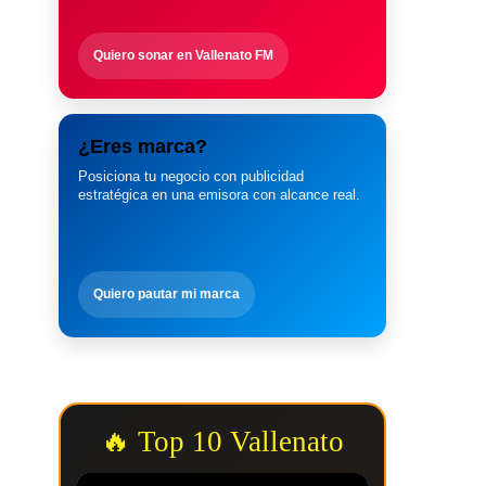
Quiero sonar en Vallenato FM
¿Eres marca?
Posiciona tu negocio con publicidad
estratégica en una emisora con alcance real.
Quiero pautar mi marca
🔥 Top 10 Vallenato