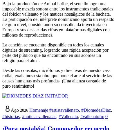
Bajo la producción de Aníbal Uribe, el sencillo logra una
impecable mezcla sonora entre los instrumentos tradicionales
del folclor vallenato y los matices nostálgicos de la bachata.
La participación del intérprete dominicano aporta un respaldo
de gran nivel, considerando su consolidada trayectoria en
Europa y sus destacadas cifras en plataformas digitales con
millones de reproducciones.
La canción se encuentra disponible en todos los canales
digitales de streaming, logrando una rápida aceptación por
parte del público que ha encontrado en sus acordes un
refugio para el alma.
Desde las consolas, micrófonos y directivas de nuestra casa
radial, exaltamos esta obra que pone el arte al servicio de las
causas humanas más profundas. ¡Una alianza cargada de
puro sentimiento!
8
Ago
Homenaje
#artistavallenato
,
#DiomedesDiaz
,
2026
#historias
,
#noticiasvallenatas
,
#Vallenato
,
#vallenatofm
0
¡Pura nostalgia! Conmovedor recuerdo