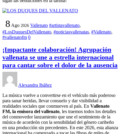
sigan las bendiciones en la tarima!
8
Ago
Vallenato
#artistavallenato
,
2026
#LosDuquesDelVallenato
,
#noticiasvallenatas
,
#Vallenato
,
#vallenatofm
0
¡Impactante colaboración! Agrupación
vallenata se une a estrella internacional
para cantar sobre el dolor de la ausencia
Alexandra Ibáñez
La música vuelve a convertirse en el vehículo más poderoso
para sanar heridas, llevar consuelo y dar visibilidad a
realidades sociales que conmueven al país. En
Vallenato
FM, la emisora del vallenato
, les traemos todos los detalles
del conmovedor lanzamiento que une el sentimiento de la
música de acordeón con la sensibilidad del género caribeño
en una producción sin precedentes. En este 2026, esta alianza
internacional ha comenzado a tocar las fibras de miles de