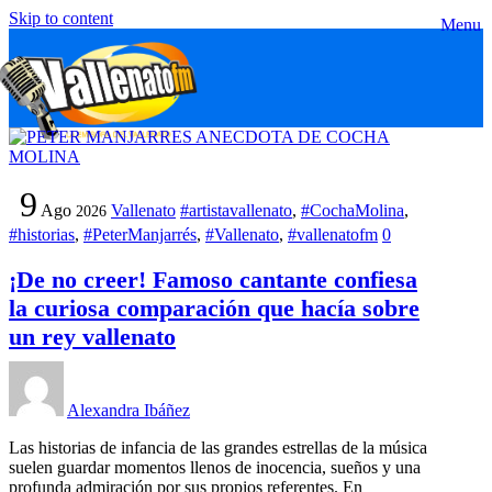
Skip to content
Menu
9
Ago
Vallenato
#artistavallenato
,
#CochaMolina
,
2026
#historias
,
#PeterManjarrés
,
#Vallenato
,
#vallenatofm
0
¡De no creer! Famoso cantante confiesa
la curiosa comparación que hacía sobre
un rey vallenato
Alexandra Ibáñez
Las historias de infancia de las grandes estrellas de la música
suelen guardar momentos llenos de inocencia, sueños y una
profunda admiración por sus propios referentes. En