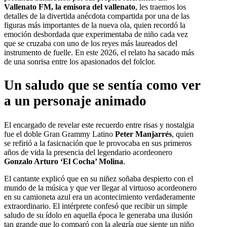
Vallenato FM, la emisora del vallenato
, les traemos los
detalles de la divertida anécdota compartida por una de las
figuras más importantes de la nueva ola, quien recordó la
emoción desbordada que experimentaba de niño cada vez
que se cruzaba con uno de los reyes más laureados del
instrumento de fuelle. En este 2026, el relato ha sacado más
de una sonrisa entre los apasionados del folclor.
Un saludo que se sentía como ver
a un personaje animado
El encargado de revelar este recuerdo entre risas y nostalgia
fue el doble Gran Grammy Latino
Peter Manjarrés
, quien
se refirió a la fasicnación que le provocaba en sus primeros
años de vida la presencia del legendario acordeonero
Gonzalo Arturo ‘El Cocha’ Molina
.
El cantante explicó que en su niñez soñaba despierto con el
mundo de la música y que ver llegar al virtuoso acordeonero
en su camioneta azul era un acontecimiento verdaderamente
extraordinario. El intérprete confesó que recibir un simple
saludo de su ídolo en aquella época le generaba una ilusión
tan grande que lo comparó con la alegría que siente un niño