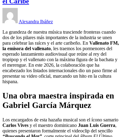
el Caribe
Alexandra Ibáñez
La grandeza de nuestra música trasciende fronteras cuando
dos de los pilares más importantes de la industria se unen
para celebrar las raíces y el arte caribeño. En
Vallenato FM,
la emisora del vallenato
, les traemos los pormenores del
esperado lanzamiento audiovisual que reúne al rey del
tropipop y el vallenato con la máxima figura de la bachata y
el merengue. En este 2026, la colaboración que ha
encabezado los listados internacionales dio un paso firme al
presentar su video oficial, marcando un hito en la cultura
hispana.
Una obra maestra inspirada en
Gabriel García Márquez
Los encargados de esta hazaña musical son el ícono samario
Carlos Vives
y el maestro dominicano
Juan Luis Guerra
,
quienes presentaron formalmente el videoclip del sencillo
“Buscando el Mar”
, corte principal del álbum
El Último