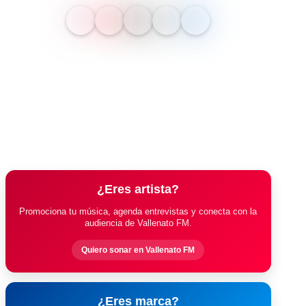
¿Eres artista?
Promociona tu música, agenda entrevistas y conecta con la
audiencia de Vallenato FM.
Quiero sonar en Vallenato FM
¿Eres marca?