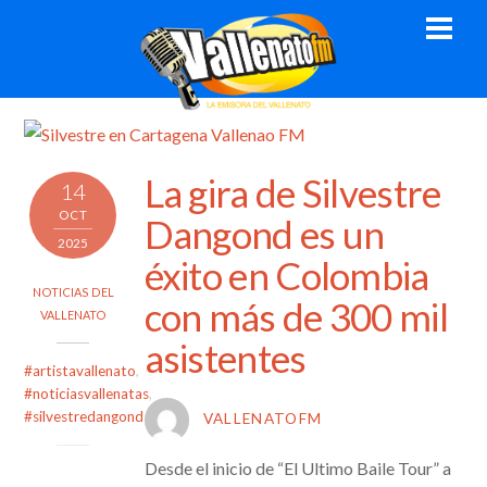
Skip
Men
to
content
La gira de Silvestre
14
OCT
Dangond es un
2025
éxito en Colombia
NOTICIAS DEL
con más de 300 mil
VALLENATO
asistentes
#artistavallenato
,
#noticiasvallenatas
,
#silvestredangond
VALLENATOFM
Desde el inicio de “El Ultimo Baile Tour” a