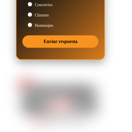
Conciertos
Chismes
Homenajes