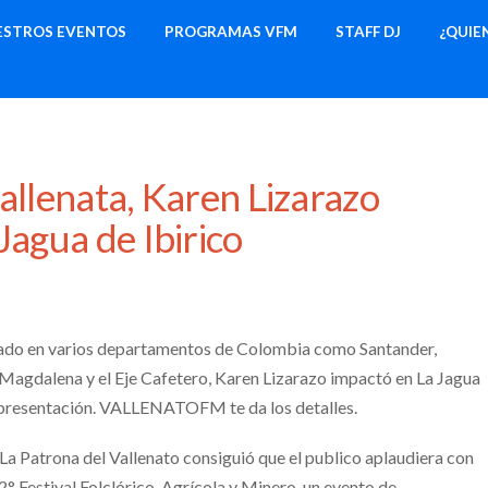
ESTROS EVENTOS
PROGRAMAS VFM
STAFF DJ
¿QUIE
allenata, Karen Lizarazo
Jagua de Ibirico
ado en varios departamentos de Colombia como Santander,
 Magdalena y el Eje Cafetero, Karen Lizarazo impactó en La Jagua
u presentación. VALLENATOFM te da los detalles.
La Patrona del Vallenato consiguió que el publico aplaudiera con
42° Festival Folclórico, Agrícola y Minero, un evento de