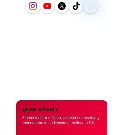
¿Eres artista?
Promociona tu música, agenda entrevistas y
conecta con la audiencia de Vallenato FM.