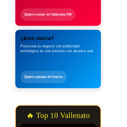
Quiero sonar en Vallenato FM
¿Eres marca?
Posiciona tu negocio con publicidad
estratégica en una emisora con alcance real.
Quiero pautar mi marca
🔥 Top 10 Vallenato