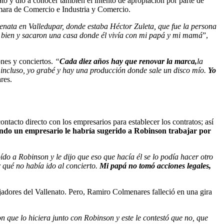
o y dio a conocer también el intento de apropiación por parte de
ámara de Comercio e Industria y Comercio.
enata en Valledupar, donde estaba Héctor Zuleta, que fue la persona
y bien y sacaron una casa donde él vivía con mi papá y mi mamá
”,
nes y conciertos.
“
Cada diez años hay que renovar la marca,
la
, incluso, yo grabé y hay una producción donde sale un disco mío.
Yo
res.
ntacto directo con los empresarios para establecer los contratos; así
ndo un empresario le habría sugerido a Robinson trabajar por
do a Robinson y le dijo que eso que hacía él se lo podía hacer otro
qué no había ido al concierto.
Mi papá no tomó acciones legales,
jadores del Vallenato. Pero, Ramiro Colmenares falleció en una gira
 que lo hiciera junto con Robinson y este le contestó que no, que