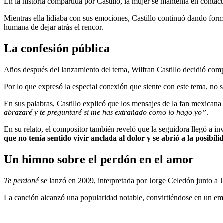
En la historia compartida por Castillo, la mujer se mantenía en contac
Mientras ella lidiaba con sus emociones, Castillo continuó dando forma
humana de dejar atrás el rencor.
La confesión pública
Años después del lanzamiento del tema, Wilfran Castillo decidió comp
Por lo que expresó la especial conexión que siente con este tema, no s
En sus palabras, Castillo explicó que los mensajes de la fan mexicana 
abrazaré y te preguntaré si me has extrañado como lo hago yo”
.
En su relato, el compositor también reveló que la seguidora llegó a inv
que no tenía sentido vivir anclada al dolor y se abrió a la posibil
Un himno sobre el perdón en el amor
Te perdoné
se lanzó en 2009, interpretada por Jorge Celedón junto 
La canción alcanzó una popularidad notable, convirtiéndose en un emb