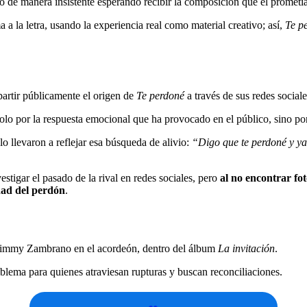
to de manera insistente esperando recibir la composición que él prometía
 a la letra, usando la experiencia real como material creativo; así,
Te p
artir públicamente el origen de
Te perdoné
a través de sus redes sociale
olo por la respuesta emocional que ha provocado en el público, sino por 
lo llevaron a reflejar esa búsqueda de alivio:
“Digo que te perdoné y ya
estigar el pasado de la rival en redes sociales, pero
al no encontrar fo
idad del perdón
.
a Jimmy Zambrano en el acordeón, dentro del álbum
La invitación
.
lema para quienes atraviesan rupturas y buscan reconciliaciones.