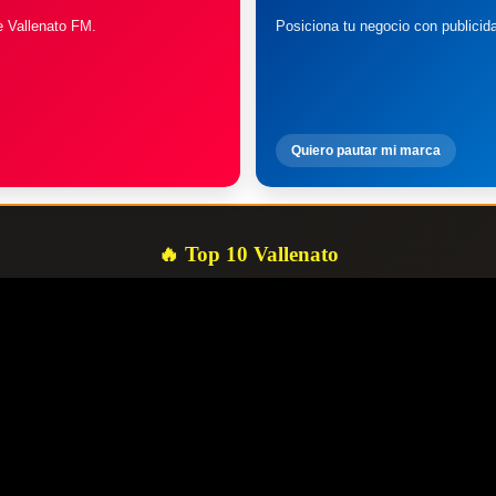
e Vallenato FM.
Posiciona tu negocio con publicid
Quiero pautar mi marca
🔥 Top 10 Vallenato