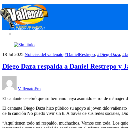
Skip
Menu
El Tendedero
to
Nuestros Eventos
content
Programas VFM
Staff DJ
¿Quienes Somos?
Close
18
Jul
2025
Noticias del vallenato
#DanielRestrepo
,
#DiegoDaza
,
#Ja
Diego Daza respalda a Daniel Restrepo y J
VallenatoFm
El cantante celebró que su hermano haya asumido el rol de mánage
El cantante Diego Daza hizo público su apoyo al joven dúo vallenato
de la canción No puedo vivir sin ti. A través de sus redes sociales, D
“Aquí tienen todo mi respaldo, muchachos. Vamos con toda. Los quiero