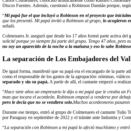
Carlos Colmenares, conocido artísticamente como Ramiro Colmenares Jr
Discos Fuentes. Además, cuestionó a Robinson Damián porque, según é
“
Mi papá fue el que incluyó a Robinson en el proyecto que inicial
que los presentó. Mi papá invitó a Robinson al grupo,
lo acogieron e
señaló.
Colmenares Jr. aseguró que desde los 17 años formó parte activa de
solicité porque yo siempre fui parte del grupo. Tengo 47 años, pero 
no soy un aparecido de la noche a la mañana y eso lo sabe Robinso
La separación de Los Embajadores del Va
De igual forma, manifestó que su papá era el encargado de la parte adm
como el responsable de los gastos de la agrupación: nóminas, viáticos
separado y sin su papá.
A partir de allí, el cantante empezó a realiz
“
Hace siete años un empresario le dijo a mi papá que le creaba un Fa
man que tocara el acordeón. Robinson empezó a venderse por debajo d
pero le decía que no se vendiera solo.
Muchos acordeoneros pasaron 
Durante ese tiempo, entró al grupo de Colmenares el cantante Tulio T
por Paraguay en septiembre de 2022 y el trámite ante Industria y Co
“
La separación con Robinson a mi papá lo afectó muchísimo y entró en