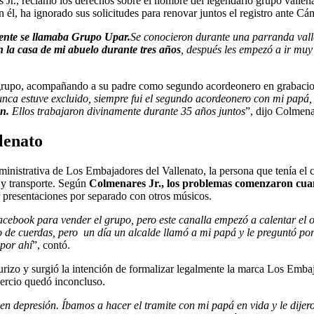
., reclamó los derechos sobre el nombre del legendario grupo vallenat
l, ha ignorado sus solicitudes para renovar juntos el registro ante C
mente se llamaba Grupo Upar.
Se conocieron durante una parranda vall
n la casa de mi abuelo durante tres años
, después les empezó a ir mu
l grupo, acompañando a su padre como segundo acordeonero en grabacio
nunca estuve excluido, siempre fui el segundo acordeonero con mi papá
n.
Ellos trabajaron divinamente durante 35 años juntos
”, dijo Colmena
llenato
inistrativa de Los Embajadores del Vallenato, la persona que tenía el co
 y transporte. Según
Colmenares Jr., los problemas comenzaron cua
ar presentaciones por separado con otros músicos.
cebook para vender el grupo, pero este canalla empezó a calentar el oí
e cuerdas, pero un día un alcalde llamó a mi papá y le preguntó por 
por ahí
”, contó.
urizo y surgió la intención de formalizar legalmente la marca Los Emba
mercio quedó inconcluso.
 depresión. Íbamos a hacer el tramite con mi papá en vida y le dijeron