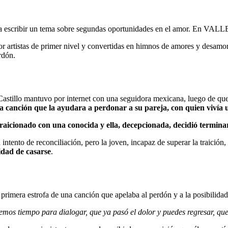
para escribir un tema sobre segundas oportunidades en el amor. En V
or artistas de primer nivel y convertidas en himnos de amores y desamor
rdón.
 Castillo mantuvo por internet con una seguidora mexicana, luego de que
 canción que la ayudara a perdonar a su pareja, con quien vivía un
traicionado con una conocida y ella, decepcionada, decidió terminar
tento de reconciliación, pero la joven, incapaz de superar la traición,
idad de casarse
.
 primera estrofa de una canción que apelaba al perdón y a la posibilid
emos tiempo para dialogar, que ya pasó el dolor y puedes regresar, que