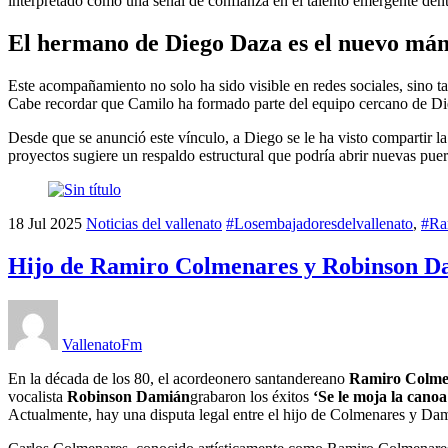
interpretado como una señal de confianza en el talento emergente dent
El hermano de Diego Daza es el nuevo mán
Este acompañamiento no solo ha sido visible en redes sociales, sino 
Cabe recordar que Camilo ha formado parte del equipo cercano de Die
Desde que se anunció este vínculo, a Diego se le ha visto compartir l
proyectos sugiere un respaldo estructural que podría abrir nuevas pue
18
Jul
2025
Noticias del vallenato
#Losembajadoresdelvallenato
,
#Ra
Hijo de Ramiro Colmenares y Robinson Da
VallenatoFm
En la década de los 80, el acordeonero santandereano
Ramiro Colme
vocalista
Robinson Damián
grabaron los éxitos
‘Se le moja la canoa
Actualmente, hay una disputa legal entre el hijo de Colmenares y Dami