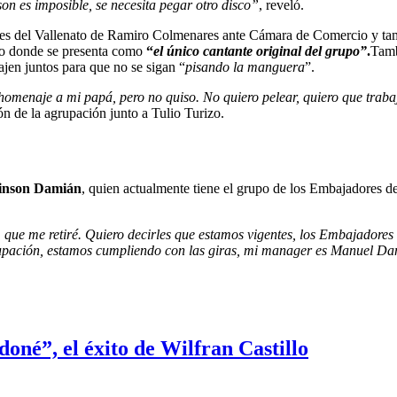
son es imposible, se necesita pegar otro disco”
, reveló.
ores del Vallenato de Ramiro Colmenares ante Cámara de Comercio y ta
o donde se presenta como
“
el único cantante original del grupo”
.
Tamb
bajen juntos para que no se sigan “
pisando la manguera
”.
homenaje a mi papá, pero no quiso. No quiero pelear, quiero que traba
ón de la agrupación junto a Tulio Turizo.
inson Damián
, quien actualmente tiene el grupo de los Embajadores de
que me retiré. Quiero decirles que estamos vigentes, los Embajadores d
upación, estamos cumpliendo con las giras, mi manager es Manuel Da
doné”, el éxito de Wilfran Castillo